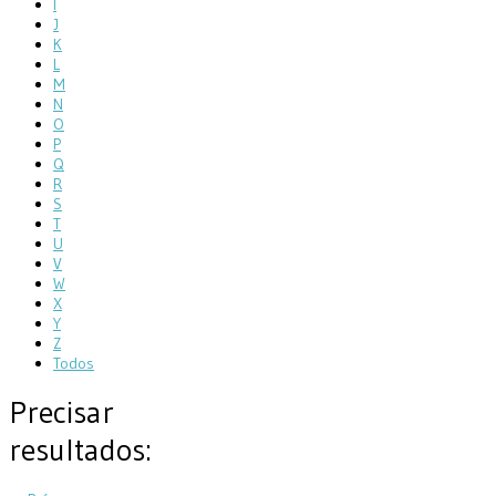
I
J
K
L
M
N
O
P
Q
R
S
T
U
V
W
X
Y
Z
Todos
Precisar
resultados: