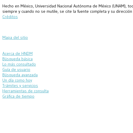
Hecho en México, Universidad Nacional Autónoma de México (UNAM), todo
siempre y cuando no se mutile, se cite la fuente completa y su dirección
Créditos
Mapa del sitio
Acerca de HNDM
Búsqueda básica
Lo más consultado
Guía de usuario
Búsqueda avanzada
Un día como hoy
Trámites y servicios
Herramientas de consulta
Gráfica de tiempo