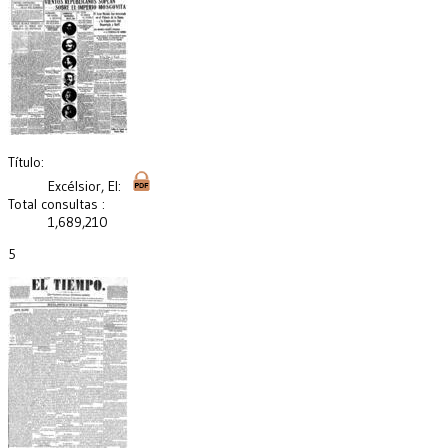
Título:
Excélsior, El:
Total consultas :
1,689,210
5