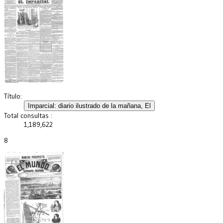
Título:
Total consultas :
1,189,622
8