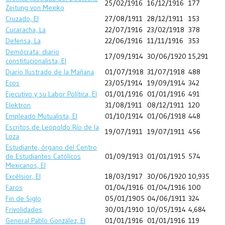
25/02/1916
16/12/1916
177
Zeitung von Mexiko
Cruzado, El
27/08/1911
28/12/1911
153
Cucaracha, La
22/07/1916
23/02/1918
378
Defensa, La
22/06/1916
11/11/1916
353
Demócrata: diario
17/09/1914
30/06/1920
15,291
constitucionalista, El
Diario Ilustrado de la Mañana
01/07/1918
31/07/1918
488
Ecos
23/05/1914
19/09/1914
342
Ejecutivo y su Labor Política, El
01/01/1916
01/01/1916
491
Elektron
31/08/1911
08/12/1911
120
Empleado Mutualista, El
01/10/1914
01/06/1918
448
Escritos de Leopoldo Río de la
19/07/1911
19/07/1911
456
Loza
Estudiante, órgano del Centro
de Estudiantes Católicos
01/09/1913
01/01/1915
574
Mexicanos, El
Excélsior, El
18/03/1917
30/06/1920
10,935
Faros
01/04/1916
01/04/1916
100
Fin de Siglo
05/01/1905
04/06/1911
324
Frivolidades
30/01/1910
10/05/1914
4,684
General Pablo González, El
01/01/1916
01/01/1916
119