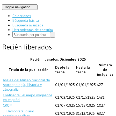
Toggle navigation
Colecciones
Búsqueda básica
Búsqueda avanzada
Herramientas de consulta
Recién liberados
Recién liberados. Diciembre 2025
Número
Desde la
Hasta la
Título de la publicación
de
fecha
fecha
imágenes
Anales del Museo Nacional de
Antroopología, Historia y
01/01/1925
01/01/1925
427
Etnografía
Continental: el mejor magazone
01/03/1925
01/12/1925
1431
en español
CROM
01/07/1925
15/12/1925
1027
El Demócrata: diario
01/01/1925
31/12/1925
6327
constitucionalista