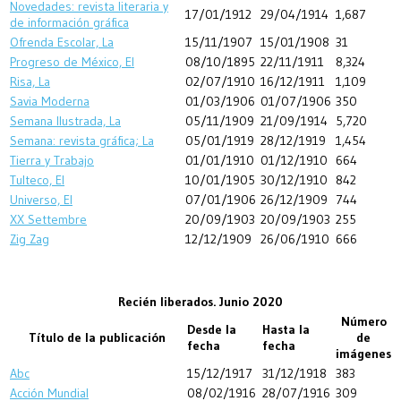
Novedades: revista literaria y
17/01/1912
29/04/1914
1,687
de información gráfica
Ofrenda Escolar, La
15/11/1907
15/01/1908
31
Progreso de México, El
08/10/1895
22/11/1911
8,324
Risa, La
02/07/1910
16/12/1911
1,109
Savia Moderna
01/03/1906
01/07/1906
350
Semana Ilustrada, La
05/11/1909
21/09/1914
5,720
Semana: revista gráfica; La
05/01/1919
28/12/1919
1,454
Tierra y Trabajo
01/01/1910
01/12/1910
664
Tulteco, El
10/01/1905
30/12/1910
842
Universo, El
07/01/1906
26/12/1909
744
XX Settembre
20/09/1903
20/09/1903
255
Zig Zag
12/12/1909
26/06/1910
666
Recién liberados. Junio 2020
Número
Desde la
Hasta la
Título de la publicación
de
fecha
fecha
imágenes
Abc
15/12/1917
31/12/1918
383
Acción Mundial
08/02/1916
28/07/1916
309