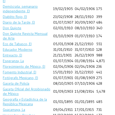
El
Demócrata: semanario
19/02/1905
04/02/1906
175
independiente, El
Diablito Rojo, El
23/02/1908
28/11/1910
399
Diario de la Tarde, El
01/07/1907
30/09/1907
484
Don Quijote
02/01/1910
08/10/1910
340
Don Quijote Revista Mensual
01/10/1909
01/07/1910
174
de Arte
Eco de Tabasco, El
05/01/1908
21/12/1910
551
Educador Moderno
31/01/1910
31/07/1910
128
Entreacto, El
21/11/1901
26/12/1909
988
Esperanza, La
01/07/1904
01/08/1914
4,871
Florecimiento de México, El
02/04/1906
02/04/1906
236
Fomento Industrial, El
15/01/1910
31/12/1910
441
Fotógrafo Mexicano, El
01/07/1901
01/08/1909
275
Gaceta de Policía
08/10/1905
07/10/1906
428
Gaceta Oficial del Arzobispado
01/09/1903
15/08/1914
5,478
de México
Geografía y Estadística de la
01/01/1895
01/01/1895
485
República Mexicana
Guacamaya, La
09/04/1911
17/01/1915
731