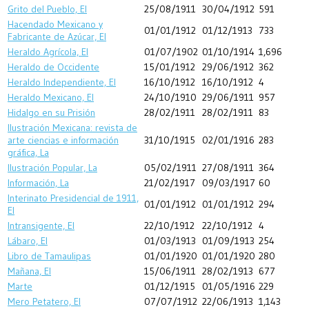
Grito del Pueblo, El
25/08/1911
30/04/1912
591
Hacendado Mexicano y
01/01/1912
01/12/1913
733
Fabricante de Azúcar, El
Heraldo Agrícola, El
01/07/1902
01/10/1914
1,696
Heraldo de Occidente
15/01/1912
29/06/1912
362
Heraldo Independiente, El
16/10/1912
16/10/1912
4
Heraldo Mexicano, El
24/10/1910
29/06/1911
957
Hidalgo en su Prisión
28/02/1911
28/02/1911
83
Ilustración Mexicana: revista de
arte ciencias e información
31/10/1915
02/01/1916
283
gráfica, La
Ilustración Popular, La
05/02/1911
27/08/1911
364
Información, La
21/02/1917
09/03/1917
60
Interinato Presidencial de 1911,
01/01/1912
01/01/1912
294
El
Intransigente, El
22/10/1912
22/10/1912
4
Lábaro, El
01/03/1913
01/09/1913
254
Libro de Tamaulipas
01/01/1920
01/01/1920
280
Mañana, El
15/06/1911
28/02/1913
677
Marte
01/12/1915
01/05/1916
229
Mero Petatero, El
07/07/1912
22/06/1913
1,143