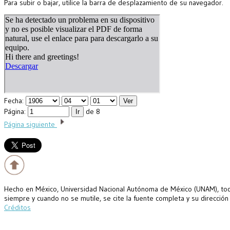
Para subir o bajar, utilice la barra de desplazamiento de su navegador.
Fecha:
Página:
de 8
Página siguiente
Hecho en México, Universidad Nacional Autónoma de México (UNAM), todo
siempre y cuando no se mutile, se cite la fuente completa y su dirección
Créditos